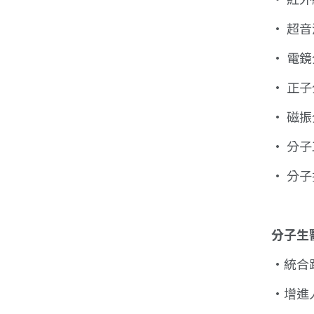
• 超
• 電
• 正
• 磁
• 分
• 分
分子生
•統合
•增進