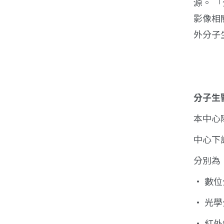
源。 
影像相
外分子
分子生
本中心
中心下
分別為
• 數
• 光
• 紅