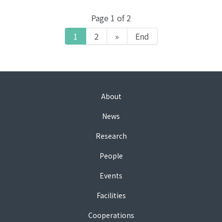
Page 1 of 2
1
2
»
End
About
News
Research
People
Events
Facilities
Cooperations