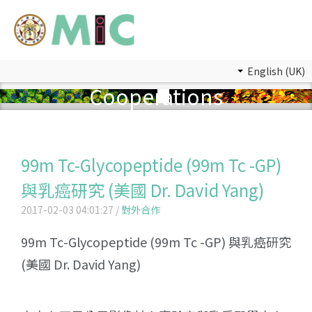
English (UK)
Cooperations
99m Tc-Glycopeptide (99m Tc -GP)
與乳癌研究 (美國 Dr. David Yang)
2017-02-03 04:01:27 /
對外合作
99m Tc-Glycopeptide (99m Tc -GP) 與乳癌研究
(美國 Dr. David Yang)